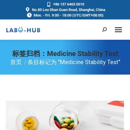
+86 137 6463 0010
No.85 Lou Shan Guan Road, Shanghai, China
Mon. - Fri. 9:00 - 18:00 (UTC/GMT+08:00)
标签归档：
Medicine Stability Test
首页
条目标记为 "Medicine Stability Test"
你在这里：